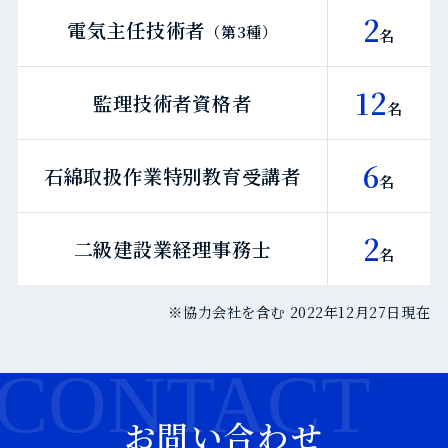
2
電気主任技術者
（第3種）
名
12
監理技術者資格者
名
6
石綿取扱作業特別教育受講者
名
2
二級建設業経理事務士
名
※協力会社を含む 2022年12月27日現在
CONTACT
お問い合わせ